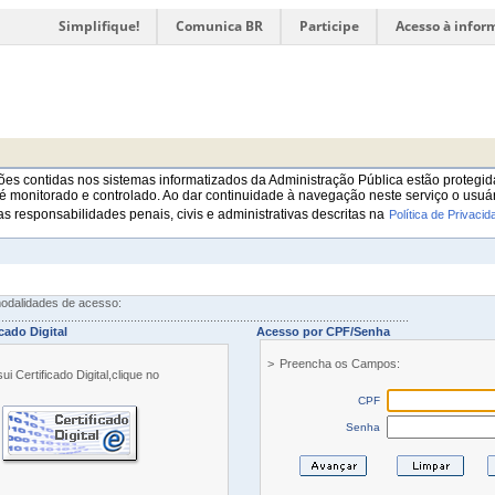
Simplifique!
Comunica BR
Participe
Acesso à infor
es contidas nos sistemas informatizados da Administração Pública estão protegida
é monitorado e controlado. Ao dar continuidade à navegação neste serviço o usuár
as responsabilidades penais, civis e administrativas descritas na
Política de Privacid
dalidades de acesso:
.........................................................................................................................
cado Digital
Acesso por CPF/Senha
>
Preencha os Campos:
i Certificado Digital,clique no
CPF
Senha