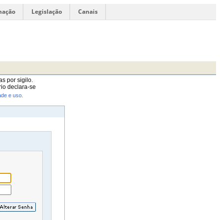
mação
Legislação
Canais
s por sigilo.
io declara-se
ade e uso.