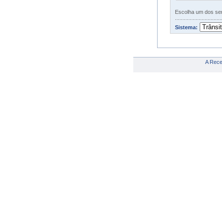
Escolha um dos serv
..................................
Sistema:
A Recei