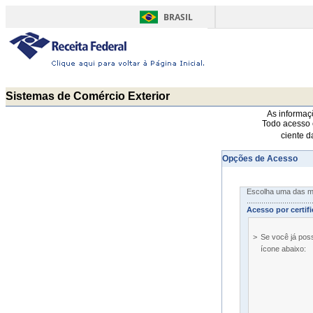
BRASIL
Sistemas de Comércio Exterior
As informaçõ
Todo acesso 
ciente d
Opções de Acesso
Escolha uma das mo
..................................
Acesso por certifi
>
Se você já possu
ícone abaixo: