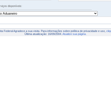
iços disponíveis:
.........................................................................................................................
ta Federal Agradece a sua visita. Para informações sobre política de privacidade e uso,
cliq
Última atualização: 16/09/2004.
Atualize sua página.