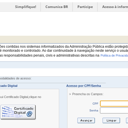
Simplifique!
Comunica BR
Participe
Acesso à infor
es contidas nos sistemas informatizados da Administração Pública estão protegida
é monitorado e controlado. Ao dar continuidade à navegação neste serviço o usuár
as responsabilidades penais, civis e administrativas descritas na
Política de Privacid
dalidades de acesso:
.........................................................................................................................
cado Digital
Acesso por CPF/Senha
>
Preencha os Campos:
i Certificado Digital,clique no
CPF
Senha