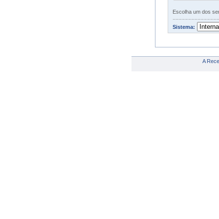
Escolha um dos serv
..................................
Sistema:
A Recei