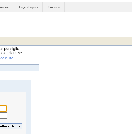
mação
Legislação
Canais
s por sigilo.
io declara-se
ade e uso.