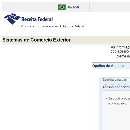
BRASIL
Sistemas de Comércio Exterior
As informaçõ
Todo acesso 
ciente d
Opções de Acesso
Escolha uma das mo
..................................
Acesso por certifi
>
Se você já possu
ícone abaixo: