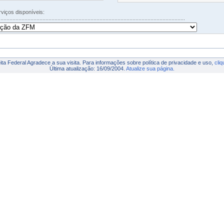
iços disponíveis:
.........................................................................................................................
ta Federal Agradece a sua visita. Para informações sobre política de privacidade e uso,
cliq
Última atualização: 16/09/2004.
Atualize sua página.